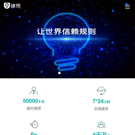
50000+
7*24
名
小时
签约律师
在线服务
6
5千万
秒